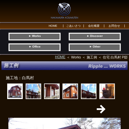
HOME
ごあいさつ
会社概要
お問合せ
Works
Discover
▼
▼
Office
Other
▼
▼
HOME
Works
施工例
住宅 白馬村 P邸
施工地：白馬村