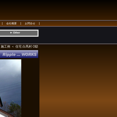
会社概要
お問合せ
Other
▼
施工例
住宅 白馬村 O邸