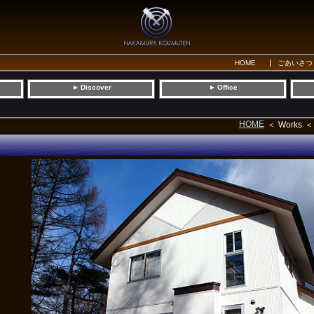
HOME
ごあいさつ
Discover
Office
▼
▼
HOME
Works