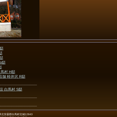
O邸
邸
T邸
Si邸
邸
馬村 H邸
店舗 軽井沢 R邸
設 白馬村 S邸
北安曇郡白馬村北城12843